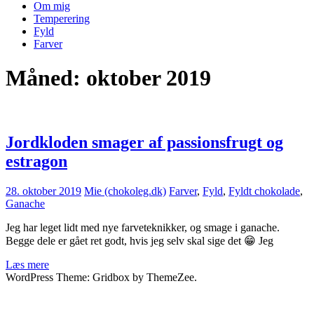
Om mig
Temperering
Fyld
Farver
Måned:
oktober 2019
Jordkloden smager af passionsfrugt og
estragon
28. oktober 2019
Mie (chokoleg.dk)
Farver
,
Fyld
,
Fyldt chokolade
,
Ganache
Jeg har leget lidt med nye farveteknikker, og smage i ganache.
Begge dele er gået ret godt, hvis jeg selv skal sige det 😁 Jeg
Læs mere
WordPress Theme: Gridbox by ThemeZee.