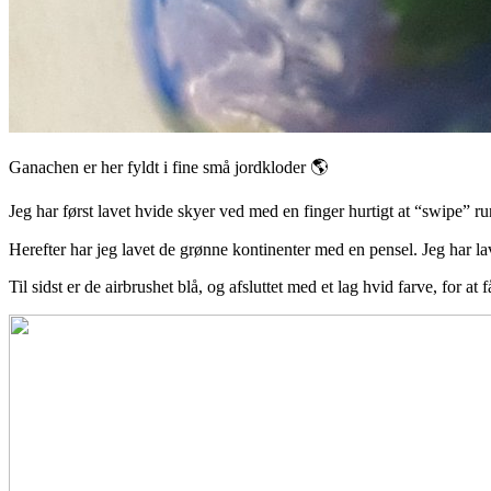
Ganachen er her fyldt i fine små jordkloder 🌎
Jeg har først lavet hvide skyer ved med en finger hurtigt at “swipe” run
Herefter har jeg lavet de grønne kontinenter med en pensel. Jeg har l
Til sidst er de airbrushet blå, og afsluttet med et lag hvid farve, for at 