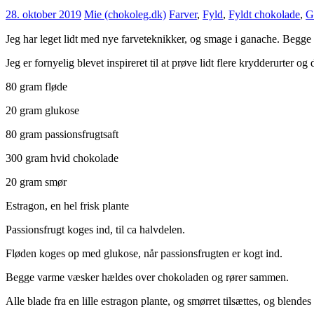
28. oktober 2019
Mie (chokoleg.dk)
Farver
,
Fyld
,
Fyldt chokolade
,
G
Jeg har leget lidt med nye farveteknikker, og smage i ganache. Begge de
Jeg er fornyelig blevet inspireret til at prøve lidt flere krydderurter
80 gram fløde
20 gram glukose
80 gram passionsfrugtsaft
300 gram hvid chokolade
20 gram smør
Estragon, en hel frisk plante
Passionsfrugt koges ind, til ca halvdelen.
Fløden koges op med glukose, når passionsfrugten er kogt ind.
Begge varme væsker hældes over chokoladen og rører sammen.
Alle blade fra en lille estragon plante, og smørret tilsættes, og blendes i