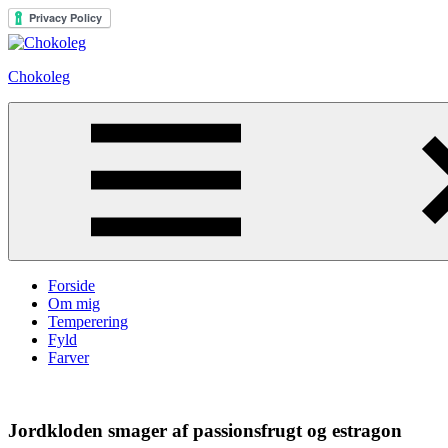
Skip
to
Chokoleg
content
Centreret
omkring
chokoladens
vidunderlige
verden
Menu
Forside
Om mig
Temperering
Fyld
Farver
Jordkloden smager af passionsfrugt og estragon