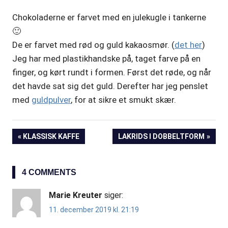
Chokoladerne er farvet med en julekugle i tankerne
🙂
De er farvet med rød og guld kakaosmør. (
det her
)
Jeg har med plastikhandske på, taget farve på en
finger, og kørt rundt i formen. Først det røde, og når
det havde sat sig det guld. Derefter har jeg penslet
med
guldpulver
, for at sikre et smukt skær.
PREVIOUS
KLASSISK KAFFE
NEXT
LAKRIDS I DOBBELTFORM
Indlægsnavigation
POST:
POST:
4 COMMENTS
Marie Kreuter
siger:
11. december 2019 kl. 21:19