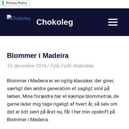
Skip
to
Chokoleg
MENU
content
Centreret
omkring
chokoladens
vidunderlige
Blommer i Madeira
verden
10. december 2016
Mie (chokoleg.dk)
Fyld
,
Fyldt chokolade
Blommer i Madeira er en rigtig klassiker, der giver,
særligt den ældre generation et sagligt smil på
læben. Mine forældre har et kæmpe blommetræ, de
gerne lader mig tage rigeligt af hvert år, så selv om
det er lidt sent på året nu, får I her min opskrift på
Blommer i Madeira.