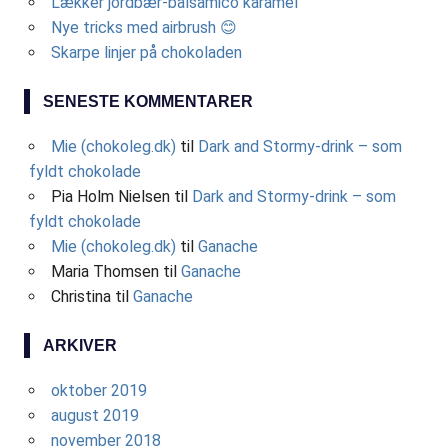
Lækker jordbær-balsamico karamel
o
Nye tricks med airbrush 😊
r
Skarpe linjer på chokoladen
:
SENESTE KOMMENTARER
Mie (chokoleg.dk)
til
Dark and Stormy-drink – som
fyldt chokolade
Pia Holm Nielsen
til
Dark and Stormy-drink – som
fyldt chokolade
Mie (chokoleg.dk)
til
Ganache
Maria Thomsen
til
Ganache
Christina
til
Ganache
ARKIVER
oktober 2019
august 2019
november 2018