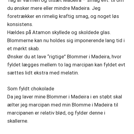
Tag af varmen og tilsæt Madeira – smag evt. til om
du ønsker mere eller mindre Madeira. Jeg
foretrækker en rimelig kraftig smag, og noget løs
konsistens.
Hældes på Atamon skyllede og skoldede glas.
Blommerne kan nu holdes sig imponerende lang tid i
et mørkt skab.
Ønsker du at lave “rigtige” Blommer i Madeira, hvor
fyldet lægges mellem to lag marcipan kan fyldet evt
sættes lidt ekstra med melatin.
Som fyldt chokolade
Da jeg laver mine Blommer i Madeira i en støbt skal
ælter jeg marcipan med min Blomme i Madeira til
marcipanen er relativ blød, og fylder denne i
skallerne.