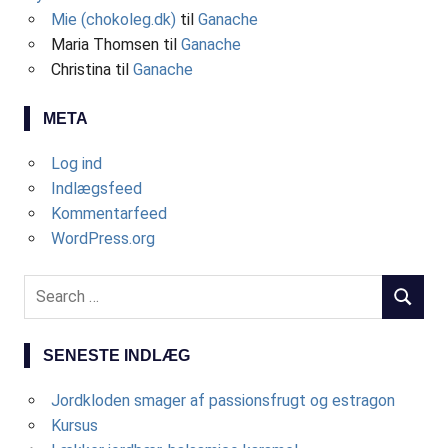
Mie (chokoleg.dk)
til
Ganache
Maria Thomsen
til
Ganache
Christina
til
Ganache
META
Log ind
Indlægsfeed
Kommentarfeed
WordPress.org
S
S
e
E
a
A
SENESTE INDLÆG
r
R
c
C
Jordkloden smager af passionsfrugt og estragon
h
H
Kursus
f