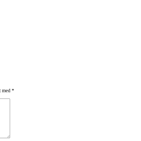
et med
*