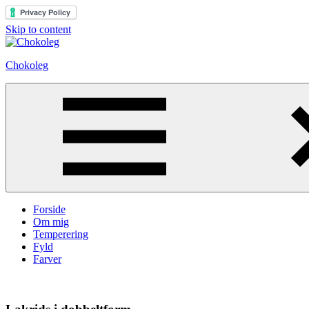
Skip to content
Chokoleg
Centreret
omkring
chokoladens
vidunderlige
verden
Forside
Om mig
Temperering
Fyld
Farver