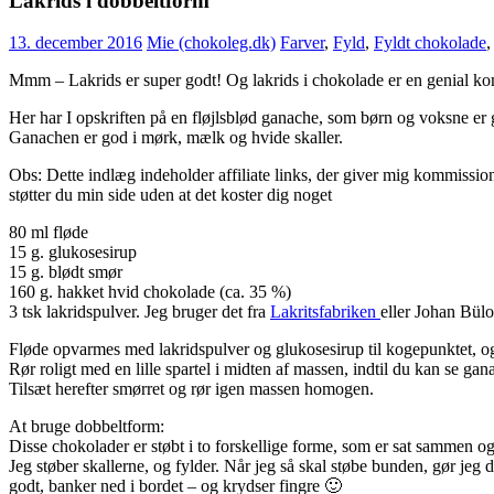
Lakrids i dobbeltform
13. december 2016
Mie (chokoleg.dk)
Farver
,
Fyld
,
Fyldt chokolade
Mmm – Lakrids er super godt! Og lakrids i chokolade er en genial k
Her har I opskriften på en fløjlsblød ganache, som børn og voksne er gl
Ganachen er god i mørk, mælk og hvide skaller.
Obs: Dette indlæg indeholder affiliate links, der giver mig kommission
støtter du min side uden at det koster dig noget
80 ml fløde
15 g. glukosesirup
15 g. blødt smør
160 g. hakket hvid chokolade (ca. 35 %)
3 tsk lakridspulver. Jeg bruger det fra
Lakritsfabriken
eller Johan Bül
Fløde opvarmes med lakridspulver og glukosesirup til kogepunktet, o
Rør roligt med en lille spartel i midten af massen, indtil du kan se gan
Tilsæt herefter smørret og rør igen massen homogen.
At bruge dobbeltform:
Disse chokolader er støbt i to forskellige forme, som er sat sammen og
Jeg støber skallerne, og fylder. Når jeg så skal støbe bunden, gør j
godt, banker ned i bordet – og krydser fingre 🙂