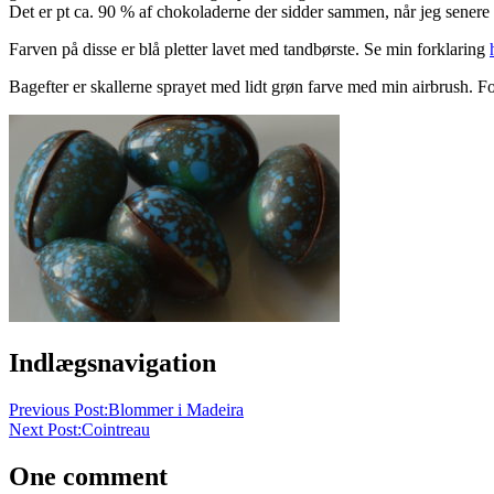
Det er pt ca. 90 % af chokoladerne der sidder sammen, når jeg senere
Farven på disse er blå pletter lavet med tandbørste. Se min forklaring
Bagefter er skallerne sprayet med lidt grøn farve med min airbrush. Fo
Indlægsnavigation
Previous Post:
Blommer i Madeira
Next Post:
Cointreau
One comment