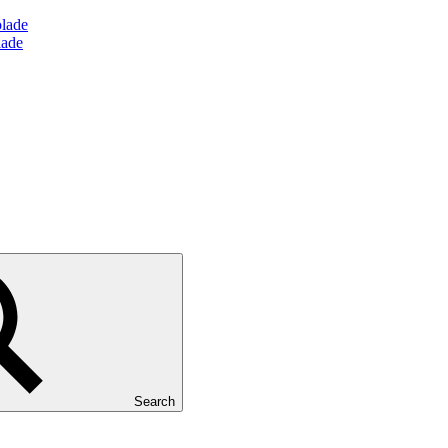
olade
lade
Search