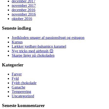
december 2017
november 2017
december 2016
november 2016
oktober 2016
Seneste indlæg
Jordkloden smager af passionsfrugt og estragon
Kursus
Lækker jordbær-balsamico karamel
Nye tricks med airbrush 😊
Skarpe linjer på chokoladen
Kategorier
Farver
Fyld
Fyldt chokolade
Ganache
Temperering
Uncategorized
Seneste kommentarer