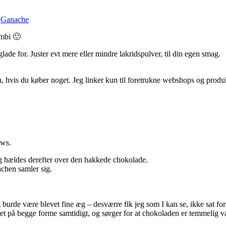
,
Ganache
ombi 🙂
ade for. Juster evt mere eller mindre lakridspulver, til din egen smag.
, hvis du køber noget. Jeg linker kun til foretrukne webshops og produk
ows.
g hældes derefter over den hakkede chokolade.
achen samler sig.
 burde være blevet fine æg – desværre fik jeg som I kan se, ikke sat for
eg det på begge forme samtidigt, og sørger for at chokoladen er temmel