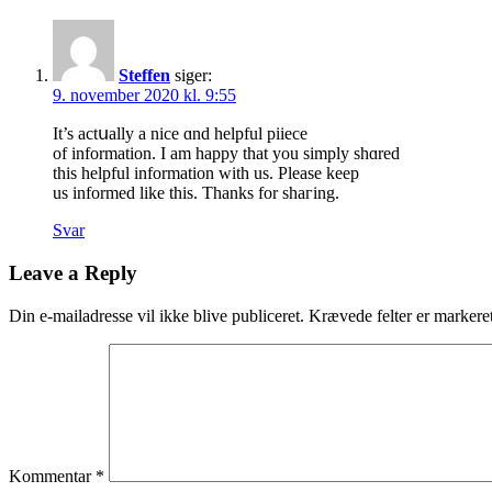
Steffen
siger:
9. november 2020 kl. 9:55
Іt’s actսally a nice ɑnd helpful piiece
of infоrmation. I am haрpy that you simply shɑred
this helpful information with us. Please keep
us informed like this. Thanks for ѕhaгing.
Svar
Leave a Reply
Din e-mailadresse vil ikke blive publiceret.
Krævede felter er marker
Kommentar
*