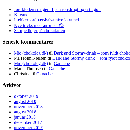
Jordkloden smager af passionsfrugt og estragon
Kursus
Lækker jordbær-balsamico karamel
Nye tricks med airbrush 😊
Skarpe linjer på chokoladen
Seneste kommentarer
Mie (chokoleg.dk)
til
Dark and Stormy-drink – som fyldt chok
Pia Holm Nielsen
til
Dark and Stormy-drink – som fyldt choko
Mie (chokoleg.dk)
til
Ganache
Maria Thomsen
til
Ganache
Christina
til
Ganache
Arkiver
oktober 2019
august 2019
november 2018
august 2018
januar 2018
december 2017
november 2017