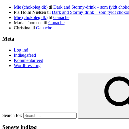
Mie (chokoleg.dk)
til
Dark and Stormy-drink – som fyldt chok
Pia Holm Nielsen
til
Dark and Stormy-drink – som fyldt choko
Mie (chokoleg.dk)
til
Ganache
Maria Thomsen
til
Ganache
Christina
til
Ganache
Meta
Log ind
Indlægsfeed
Kommentarfeed
WordPress.org
Search for:
Seneste indlæg