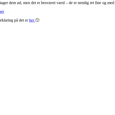
 tager dem ud, men det er besværet værd – de er nemlig ret fine og me
her
rklaring på det er
her
🙂